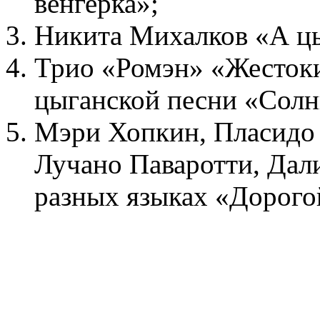
венгерка»;
Никита Михалков «А цы
Трио «Ромэн» «Жестоки
цыганской песни «Сол
Мэри Хопкин, Пласидо 
Лучано Паваротти, Дали
разных языках «Дорого