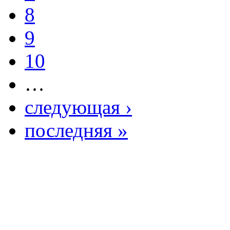
8
9
10
…
следующая ›
последняя »