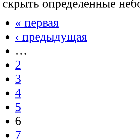
скрыть определенные неб
« первая
‹ предыдущая
…
2
3
4
5
6
7